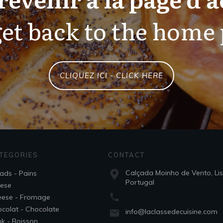
et back to the home
CLIQUEZ ICI - CLICK HERE
TEGORIES
CONTACT
Calçada Moinho de Vento, Li
ads - Pains
Portugal
ese
ese - Fromage
colat - Chocolate
info@laclassedecuisine.com
nk - Boisson