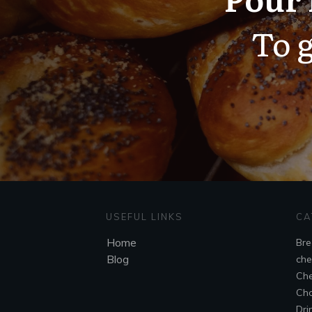
To g
USEFUL LINKS
CA
Home
Bre
Blog
che
Che
Cho
Dri