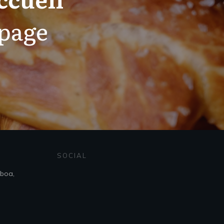
 page
SOCIAL
sboa,