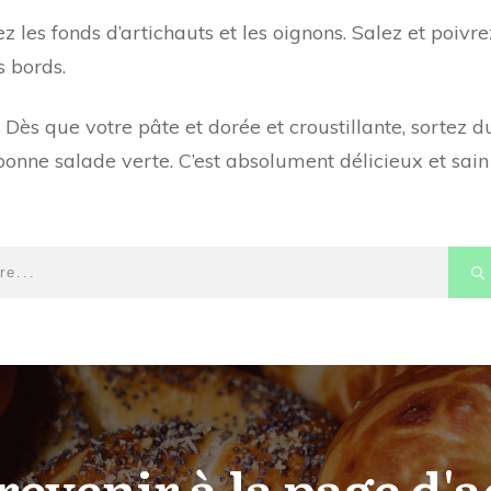
z les fonds d’artichauts et les oignons. Salez et poivr
s bords.
Dès que votre pâte et dorée et croustillante, sortez du
nne salade verte. C’est absolument délicieux et sain 
revenir à la page d'a