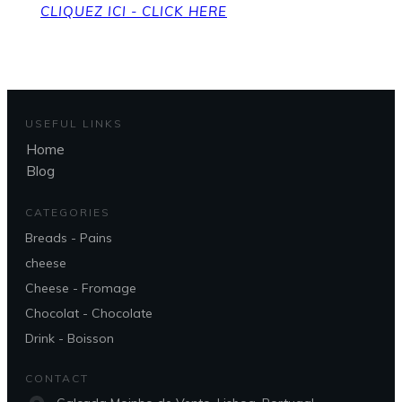
CLIQUEZ ICI - CLICK HERE
USEFUL LINKS
Home
Blog
CATEGORIES
Breads - Pains
cheese
Cheese - Fromage
Chocolat - Chocolate
Drink - Boisson
CONTACT