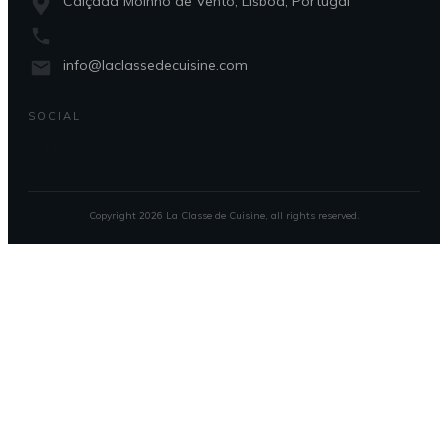
Calçada Moinho de Vento, Lisboa, Portugal
info@laclassedecuisine.com
SOCIAL
Copyright
2026
La Classe de Cuisine
, all rights reserved.