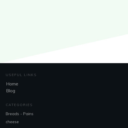
USEFUL LINKS
Home
Blog
CATEGORIES
Breads - Pains
cheese