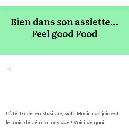
Bien dans son assiette...
Feel good Food
Share
0
Tweet
0
Share
0
Share
0
Tweet
0
Share
0
Côté Table, en Musique, with Music car juin est
le mois dédié à la musique ! Voici de quoi