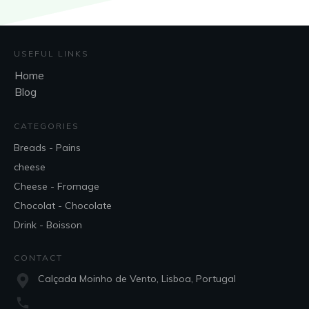
USEFUL LINKS
Home
Blog
CATEGORIES
Breads - Pains
cheese
Cheese - Fromage
Chocolat - Chocolate
Drink - Boisson
CONTACT
Calçada Moinho de Vento, Lisboa, Portugal