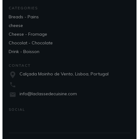
CATEGORIES
Breads - Pains
cheese
Cheese - Fromage
Chocolat - Chocolate
Drink - Boisson
CONTACT
Calçada Moinho de Vento, Lisboa, Portugal
info@laclassedecuisine.com
SOCIAL