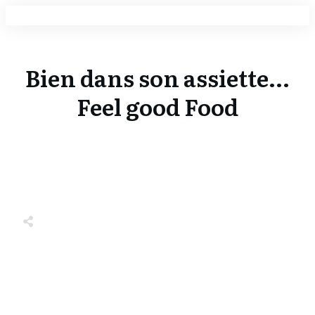
Bien dans son assiette...
Feel good Food
Share
0
Tweet
0
Share
0
Share
0
Tweet
0
Share
0