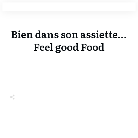
Bien dans son assiette...
Feel good Food
Share
0
Tweet
0
Share
0
Share
0
Tweet
0
Share
0