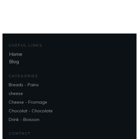
USEFUL LINKS
Home
Blog
CATEGORIES
Breads - Pains
cheese
Cheese - Fromage
Chocolat - Chocolate
Drink - Boisson
CONTACT