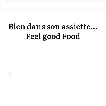
Bien dans son assiette...
Feel good Food
Share
0
Tweet
0
Share
0
Share
0
Tweet
0
Share
0