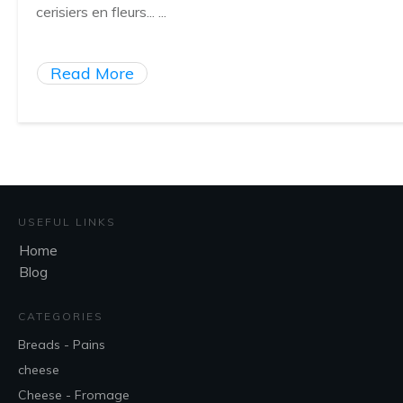
cerisiers en fleurs...
...
Read More
USEFUL LINKS
Home
Blog
CATEGORIES
Breads - Pains
cheese
Cheese - Fromage