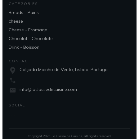
CATEGORIES
Breads - Pains
cheese
Cheese - Fromage
Chocolat - Chocolate
Drink - Boisson
CONTACT
Calçada Moinho de Vento, Lisboa, Portugal
info@laclassedecuisine.com
SOCIAL
Copyright
2026
La Classe de Cuisine
, all rights reserved.