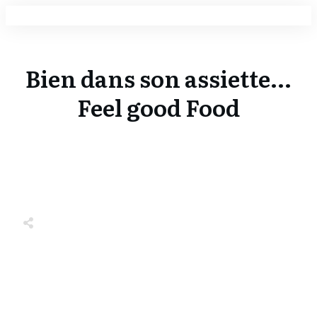
Bien dans son assiette...
Feel good Food
Share
0
Tweet
0
Share
0
Share
0
Tweet
0
Share
0