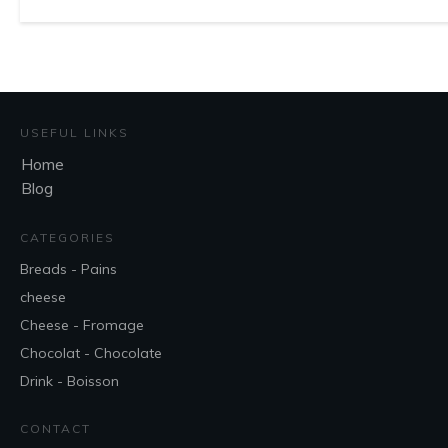
USEFUL LINKS
Home
Blog
CATEGORIES
Breads - Pains
cheese
Cheese - Fromage
Chocolat - Chocolate
Drink - Boisson
CONTACT