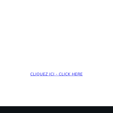
revenir à la page d'a
et back to the home
CLIQUEZ ICI - CLICK HERE