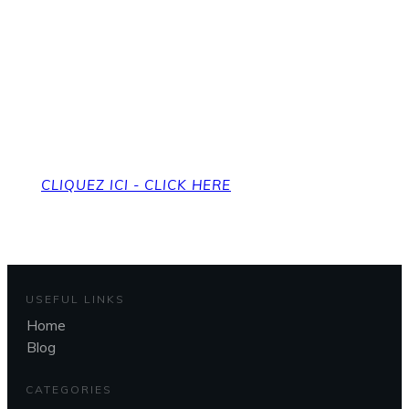
Pour revenir à la page
d'accueil
To get back to the home page
CLIQUEZ ICI - CLICK HERE
USEFUL LINKS
Home
Blog
CATEGORIES