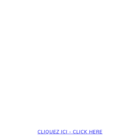
revenir à la page d'a
et back to the home
CLIQUEZ ICI - CLICK HERE