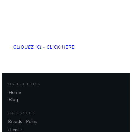
Pour revenir à la page
d'accueil
To get back to the home page
CLIQUEZ ICI - CLICK HERE
USEFUL LINKS
Home
Blog
CATEGORIES
Breads - Pains
cheese