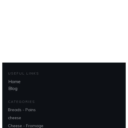
d'accueil
To get back to the home page
CLIQUEZ ICI - CLICK HERE
USEFUL LINKS
Home
Blog
CATEGORIES
Breads - Pains
cheese
Cheese - Fromage