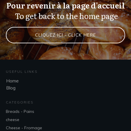
Pour revenir à la page d'accueil
To get back to the home page
CLIQUEZ ICI - CLICK HERE
USEFUL LINKS
Home
Blog
CATEGORIES
Breads - Pains
cheese
Cheese - Fromage