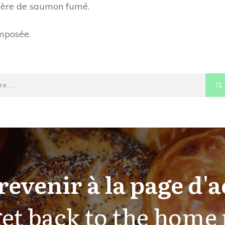
ière de saumon fumé.
omposée.
revenir à la page d'a
et back to the home