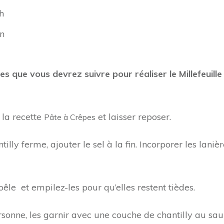
h
in
pes que vous devrez suivre pour réaliser le Millefeui
 la recette
et laisser reposer.
Pâte à Crêpes
illy ferme, ajouter le sel à la fin. Incorporer les lani
êle et empilez-les pour qu’elles restent tièdes.
rsonne, les garnir avec une couche de chantilly au sa