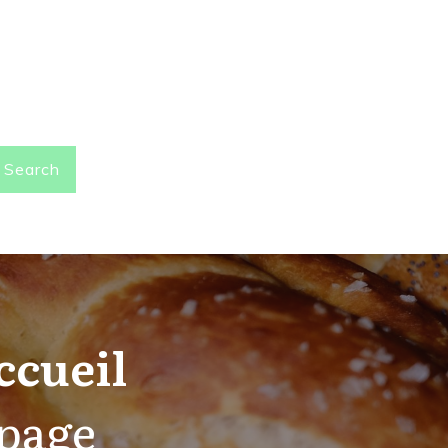
Search
ccueil
 page