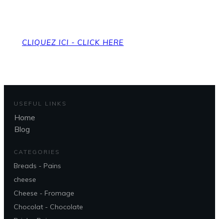
To get back to the home page
CLIQUEZ ICI - CLICK HERE
USEFUL LINKS
Home
Blog
CATEGORIES
Breads - Pains
cheese
Cheese - Fromage
Chocolat - Chocolate