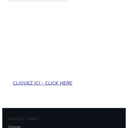
Pour revenir à la page
d'accueil
To get back to the home page
CLIQUEZ ICI - CLICK HERE
USEFUL LINKS
Home