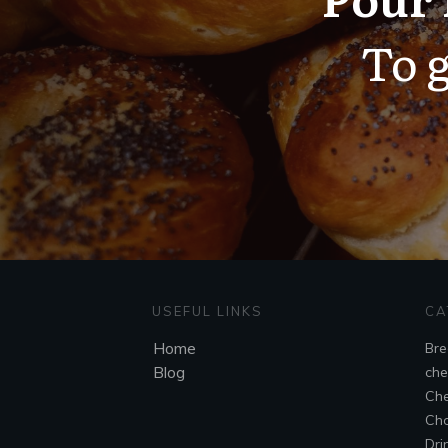
To g
USEFUL LINKS
CA
Home
Bre
Blog
che
Che
Cho
Dri