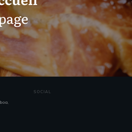
 page
SOCIAL
sboa,