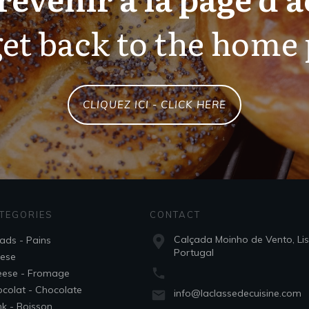
et back to the home
CLIQUEZ ICI - CLICK HERE
TEGORIES
CONTACT
Calçada Moinho de Vento, Li
ads - Pains
Portugal
ese
ese - Fromage
colat - Chocolate
info@laclassedecuisine.com
nk - Boisson