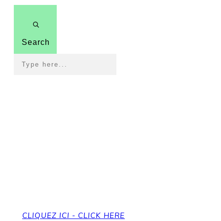
Search
Pour revenir à la page
d'accueil
To get back to the home page
CLIQUEZ ICI - CLICK HERE