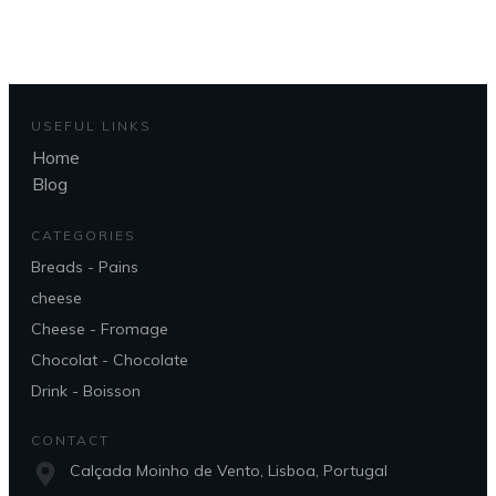
USEFUL LINKS
Home
Blog
CATEGORIES
Breads - Pains
cheese
Cheese - Fromage
Chocolat - Chocolate
Drink - Boisson
CONTACT
Calçada Moinho de Vento, Lisboa, Portugal