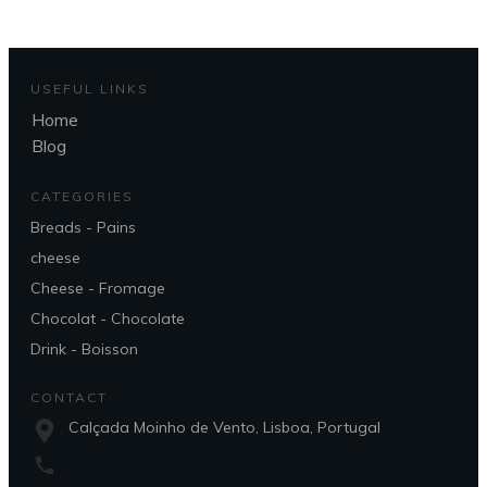
USEFUL LINKS
Home
Blog
CATEGORIES
Breads - Pains
cheese
Cheese - Fromage
Chocolat - Chocolate
Drink - Boisson
CONTACT
Calçada Moinho de Vento, Lisboa, Portugal