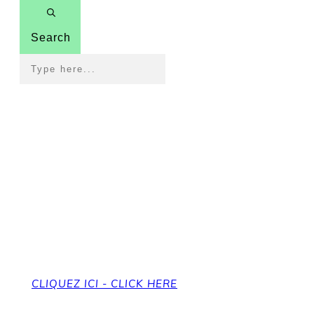
Search
Pour revenir à la page
d'accueil
To get back to the home page
CLIQUEZ ICI - CLICK HERE