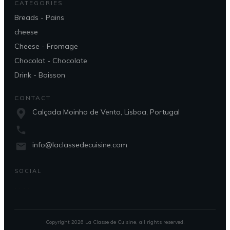
CATEGORIES
Breads - Pains
cheese
Cheese - Fromage
Chocolat - Chocolate
Drink - Boisson
CONTACT
Calçada Moinho de Vento, Lisboa, Portugal
info@laclassedecuisine.com
SOCIAL
Copyright
2026
La Classe de Cuisine
, all rights reserved.