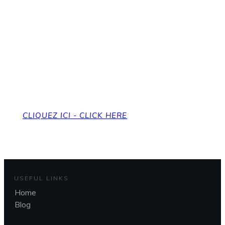
Pour revenir à la page
d'accueil
To get back to the home page
CLIQUEZ ICI - CLICK HERE
USEFUL LINKS
Home
Blog