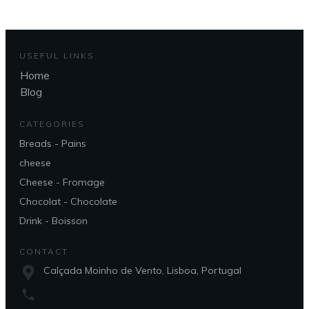
USEFUL LINKS
Home
Blog
CATEGORIES
Breads - Pains
cheese
Cheese - Fromage
Chocolat - Chocolate
Drink - Boisson
CONTACT
Calçada Moinho de Vento, Lisboa, Portugal