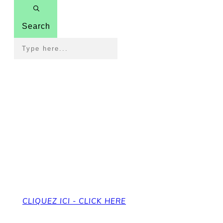
Search
Pour revenir à la page
d'accueil
To get back to the home page
CLIQUEZ ICI - CLICK HERE