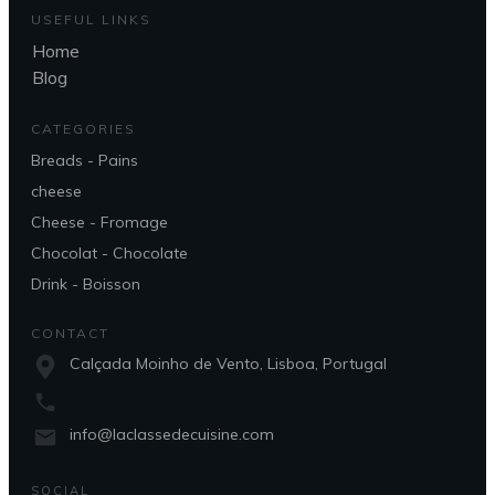
USEFUL LINKS
Home
Blog
CATEGORIES
Breads - Pains
cheese
Cheese - Fromage
Chocolat - Chocolate
Drink - Boisson
CONTACT
Calçada Moinho de Vento, Lisboa, Portugal
info@laclassedecuisine.com
SOCIAL