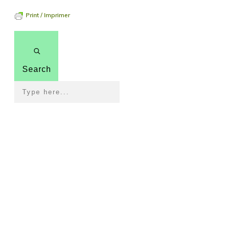
Print / Imprimer
Search
Pour revenir à la page
d'accueil
To get back to the home page