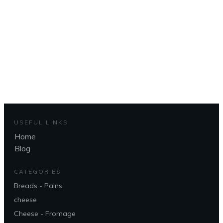
d'accueil
To get back to the home page
CLIQUEZ ICI - CLICK HERE
USEFUL LINKS
Home
Blog
CATEGORIES
Breads - Pains
cheese
Cheese - Fromage