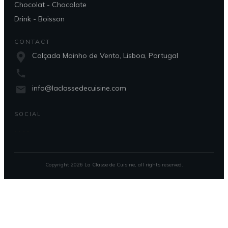
Chocolat - Chocolate
Drink - Boisson
CONTACT
Calçada Moinho de Vento, Lisboa, Portugal
info@laclassedecuisine.com
SOCIAL
Copyright
2026
La Classe de Cuisine
, all rights reserved.