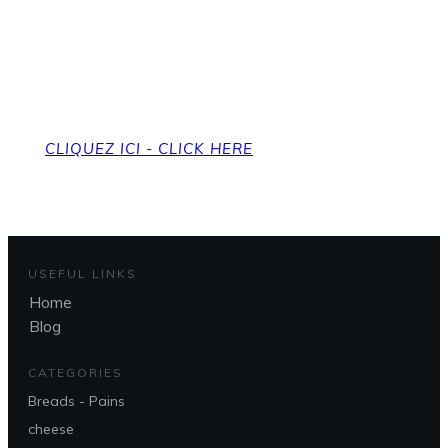
Pour revenir à la page
d'accueil
To get back to the home page
CLIQUEZ ICI - CLICK HERE
USEFUL LINKS
Home
Blog
CATEGORIES
Breads - Pains
cheese