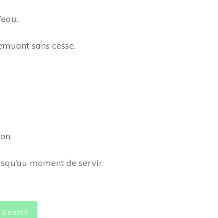
’eau.
 remuant sans cesse.
on.
jusqu’au moment de servir.
Search