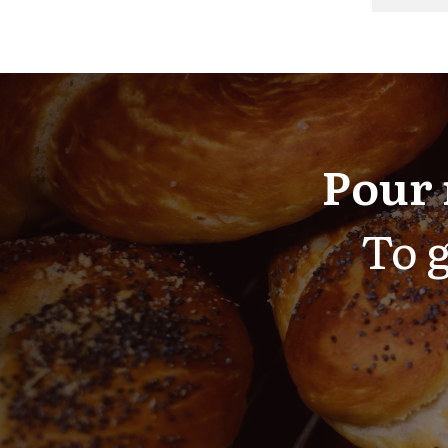
Pour 
To g