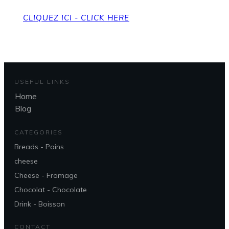
CLIQUEZ ICI - CLICK HERE
USEFUL LINKS
Home
Blog
CATEGORIES
Breads - Pains
cheese
Cheese - Fromage
Chocolat - Chocolate
Drink - Boisson
CONTACT