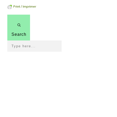
Print / Imprimer
Search
Pour revenir à la page
d'accueil
To get back to the home page