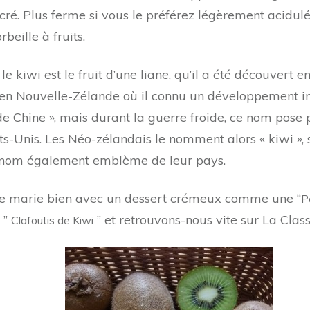
ucré. Plus ferme si vous le préférez légèrement acidul
beille à fruits.
iwi est le fruit d’une liane, qu’il a été découvert en
 en Nouvelle-Zélande où il connu un développement im
 de Chine », mais durant la guerre froide, ce nom pose
s-Unis. Les Néo-zélandais le nomment alors « kiwi »,
e nom également emblème de leur pays.
l se marie bien avec un dessert crémeux comme une “
P
 ”
” et retrouvons-nous vite sur La Class
Clafoutis de Kiwi