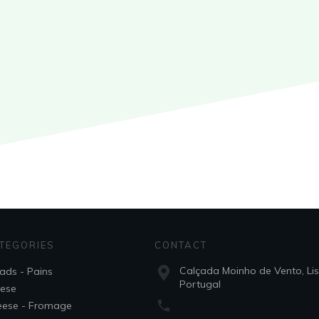
TEGORIES
CONTACT
Calçada Moinho de Vento, Li
ads - Pains
Portugal
ese
ese - Fromage