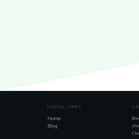
USEFUL LINKS
CA
Home
Bre
Blog
che
Che