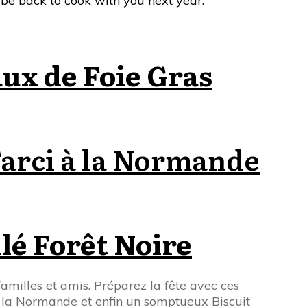
l be back to cook with you next year.
aux de Foie Gras
Farci à la Normande
lé Forêt Noire
milles et amis. Préparez la fête avec ces
à la Normande et enfin un somptueux Biscuit