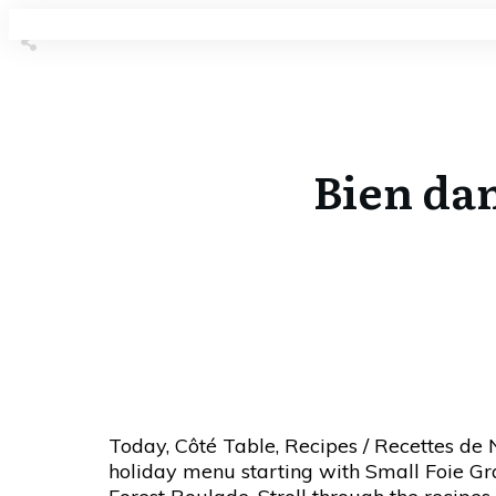
Share
0
Tweet
0
Share
0
Bien dan
Share
0
Tweet
0
Share
0
Today, Côté Table, Recipes / Recettes de N
holiday menu starting with Small Foie G