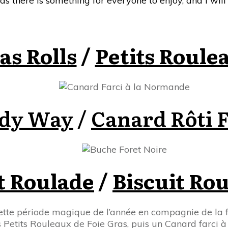
 as
there is something for everyone to enjoy, and I wil
as Rolls
/
Petits Roule
dy Way
/
Canard Rôti 
t Roulade
/
Biscuit Rou
ette période magique de l’année en compagnie de la fa
Petits Rouleaux de Foie Gras, puis un Canard farci 