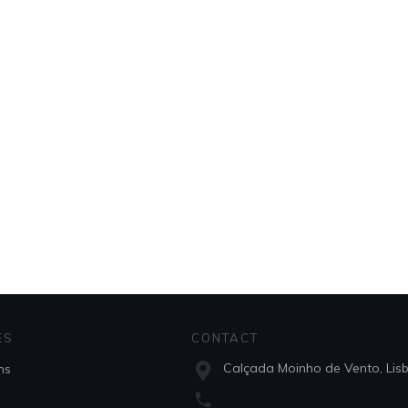
ES
CONTACT
Calçada Moinho de Vento, Lis
ns