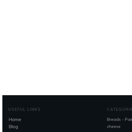
USEFUL LINKS
CATEGORI
Home
Breads - Pai
Blog
cheese