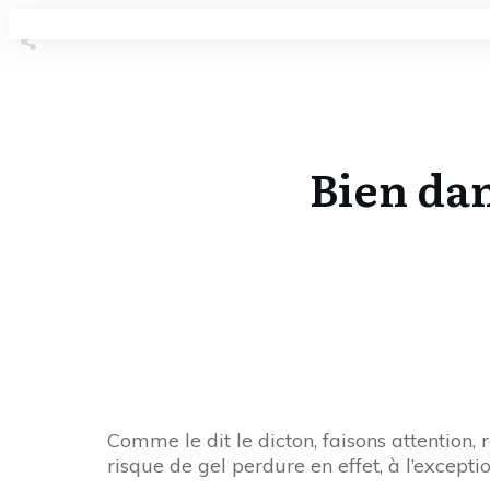
Share
0
Tweet
0
Share
0
Bien dan
Share
0
Tweet
0
Share
0
Comme le dit le dicton, faisons attention, 
risque de gel perdure en effet, à l’exceptio