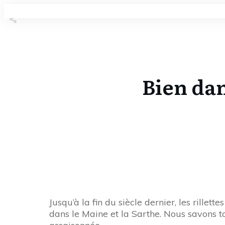
Share
0
Tweet
0
Share
0
Bien dan
Share
0
Tweet
0
Share
0
Jusqu’à la fin du siècle dernier, les rill
dans le Maine et la Sarthe. Nous savons tou