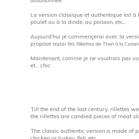
assaisonnée.
La version classique et authentique est à b
poulet ou à la dinde, au poisson, etc…
Aujourd’hui je commençerai avec la vers
propose aussi les
Rillettes de Thon à la Coria
Maintenant, comme je ne voudrais pas vous l
et… chic .
Till the end of the last century, rillette
the rillettes are candied pieces of meat s
The classic authentic version is made of p
chicken or turkey, fish, etc …