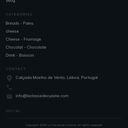
Blog
CATEGORIES
Breads - Pains
cheese
Cheese - Fromage
Chocolat - Chocolate
Drink - Boisson
CONTACT
Calçada Moinho de Vento, Lisboa, Portugal
info@laclassedecuisine.com
SOCIAL
Copyright
2026
La Classe de Cuisine
, all rights reserved.