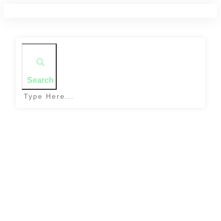
Search
Home
|
Tag: sablés